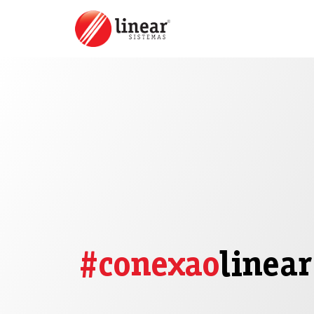
#conexao
linear