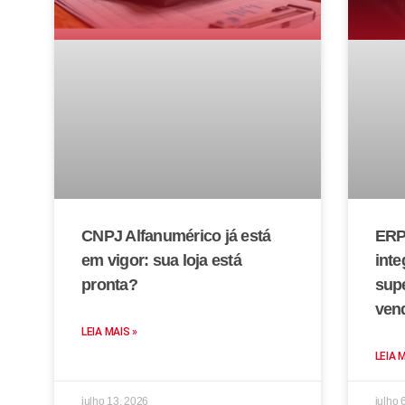
CNPJ Alfanumérico já está
ERP
em vigor: sua loja está
inte
pronta?
sup
ven
LEIA MAIS »
LEIA 
julho 13, 2026
julho 