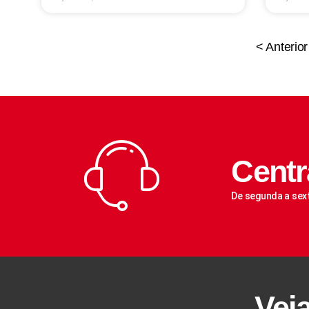
< Anterior
Centr
De segunda a sex
Vej