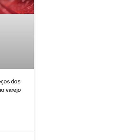
eços dos
no varejo