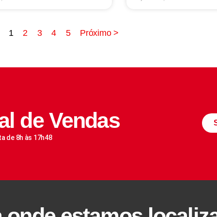
1
2
3
4
5
Próximo >
al de Vendas
ta de 8h às 17h48
a onde estamos localiz