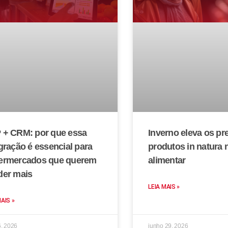
 + CRM: por que essa
Inverno eleva os pr
gração é essencial para
produtos in natura 
ermercados que querem
alimentar
der mais
LEIA MAIS »
MAIS »
6, 2026
junho 29, 2026