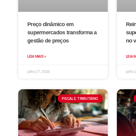
Preço dinâmico em
Rei
supermercados transforma a
sup
gestão de preços
no v
LEIA MAIS »
LEIA 
julho 27, 2026
julho 
FISCAL E TRIBUTÁRIO