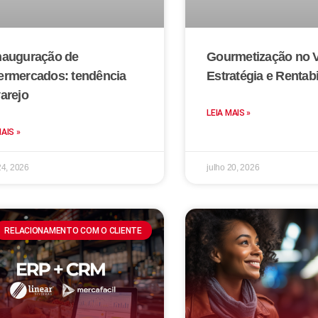
nauguração de
Gourmetização no V
ermercados: tendência
Estratégia e Rentab
arejo
LEIA MAIS »
MAIS »
24, 2026
julho 20, 2026
RELACIONAMENTO COM O CLIENTE