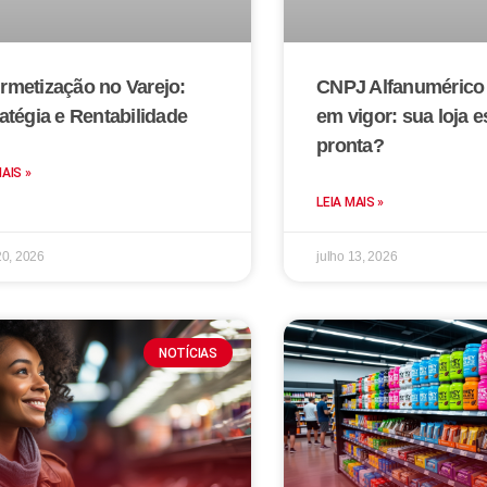
rmetização no Varejo:
CNPJ Alfanumérico 
atégia e Rentabilidade
em vigor: sua loja e
pronta?
MAIS »
LEIA MAIS »
20, 2026
julho 13, 2026
NOTÍCIAS