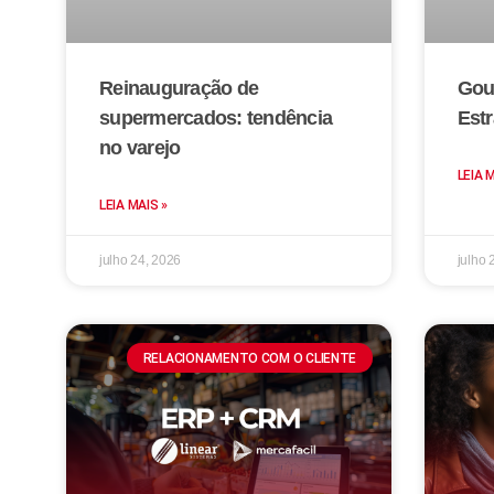
Reinauguração de
Gou
supermercados: tendência
Estr
no varejo
LEIA 
LEIA MAIS »
julho 24, 2026
julho 
RELACIONAMENTO COM O CLIENTE