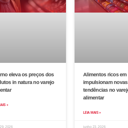
rno eleva os preços dos
Alimentos ricos em 
utos in natura no varejo
impulsionam novas
entar
tendências no varej
alimentar
MAIS »
LEIA MAIS »
 29, 2026
junho 23, 2026