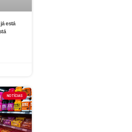
já está
stá
NOTÍCIAS