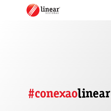
#conexao
linear