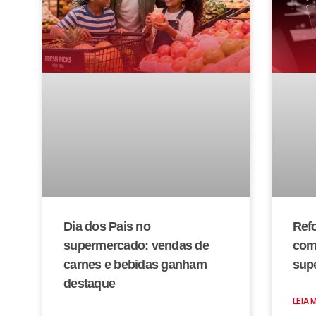
Dia dos Pais no
Refo
supermercado: vendas de
com
carnes e bebidas ganham
sup
destaque
LEIA 