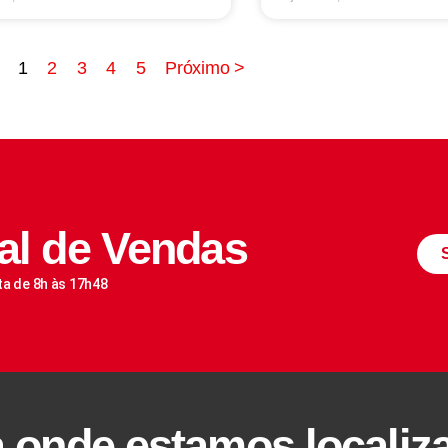
1
2
3
4
5
Próximo >
al de Vendas
ta de 8h às 17h48
a onde estamos localiz