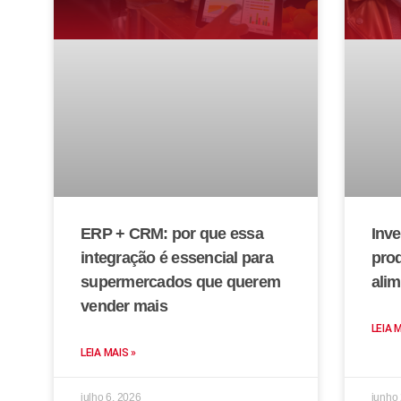
ERP + CRM: por que essa
Inve
integração é essencial para
prod
supermercados que querem
alim
vender mais
LEIA 
LEIA MAIS »
julho 6, 2026
junho