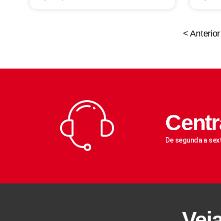
< Anterior
Centr
De segunda a sex
Vej