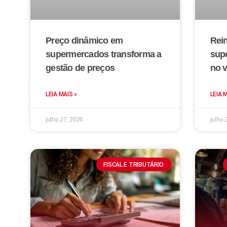
Preço dinâmico em
Rei
supermercados transforma a
sup
gestão de preços
no v
LEIA MAIS »
LEIA 
julho 27, 2026
julho 
FISCAL E TRIBUTÁRIO