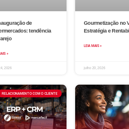
nauguração de
Gourmetização no V
ermercados: tendência
Estratégia e Rentab
arejo
LEIA MAIS »
MAIS »
24, 2026
julho 20, 2026
RELACIONAMENTO COM O CLIENTE