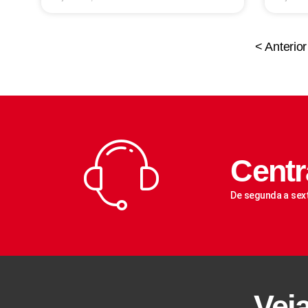
< Anterior
Centr
De segunda a sex
Vej