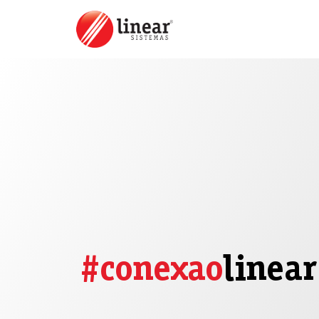
#conexao
linear