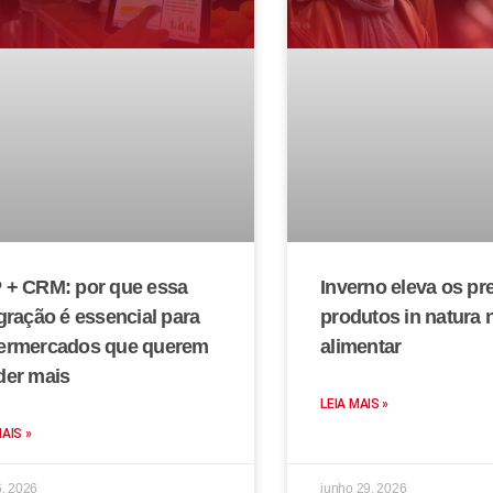
 + CRM: por que essa
Inverno eleva os pr
gração é essencial para
produtos in natura 
ermercados que querem
alimentar
der mais
LEIA MAIS »
MAIS »
6, 2026
junho 29, 2026