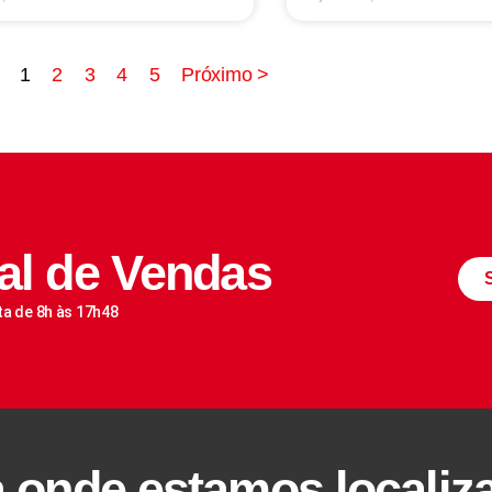
1
2
3
4
5
Próximo >
al de Vendas
ta de 8h às 17h48
a onde estamos localiz