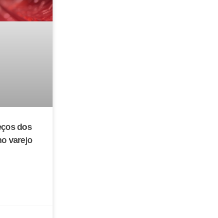
eços dos
no varejo