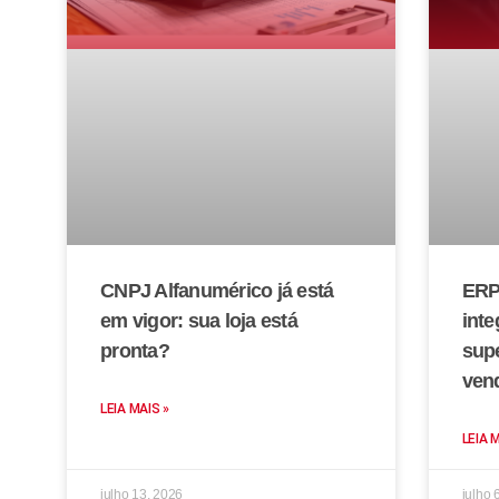
CNPJ Alfanumérico já está
ERP
em vigor: sua loja está
inte
pronta?
sup
ven
LEIA MAIS »
LEIA 
julho 13, 2026
julho 