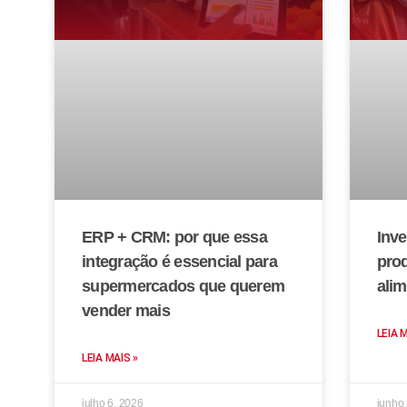
ERP + CRM: por que essa
Inve
integração é essencial para
prod
supermercados que querem
alim
vender mais
LEIA 
LEIA MAIS »
julho 6, 2026
junho