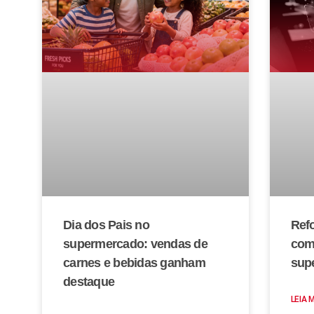
Dia dos Pais no
Refo
supermercado: vendas de
com
carnes e bebidas ganham
sup
destaque
LEIA 