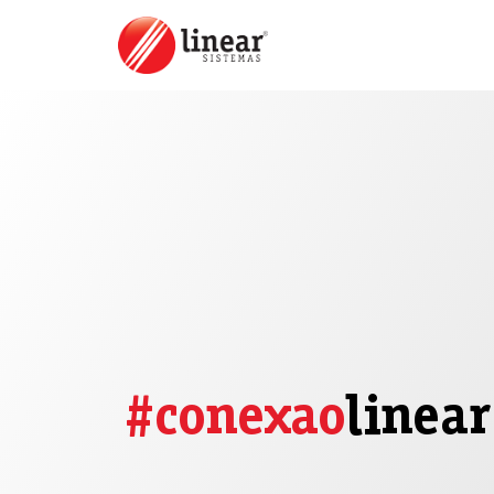
#conexao
linear