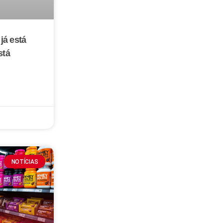
já está
stá
NOTÍCIAS