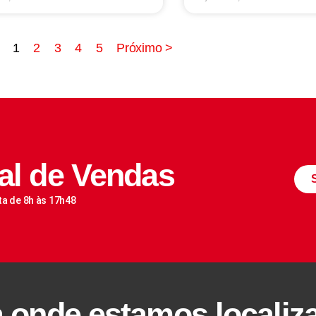
1
2
3
4
5
Próximo >
al de Vendas
ta de 8h às 17h48
a onde estamos localiz