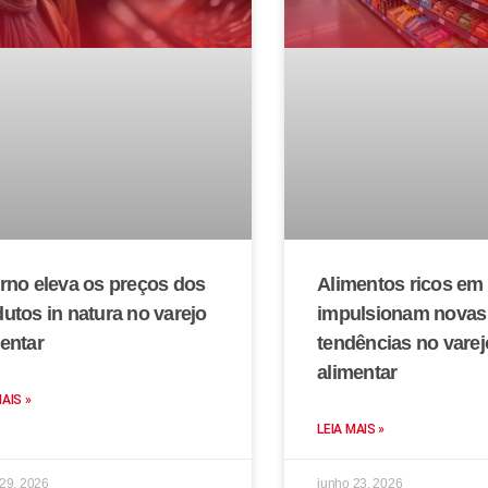
rno eleva os preços dos
Alimentos ricos em 
utos in natura no varejo
impulsionam novas
entar
tendências no varej
alimentar
MAIS »
LEIA MAIS »
 29, 2026
junho 23, 2026