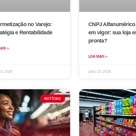
rmetização no Varejo:
CNPJ Alfanumérico 
atégia e Rentabilidade
em vigor: sua loja e
pronta?
MAIS »
LEIA MAIS »
20, 2026
julho 13, 2026
NOTÍCIAS