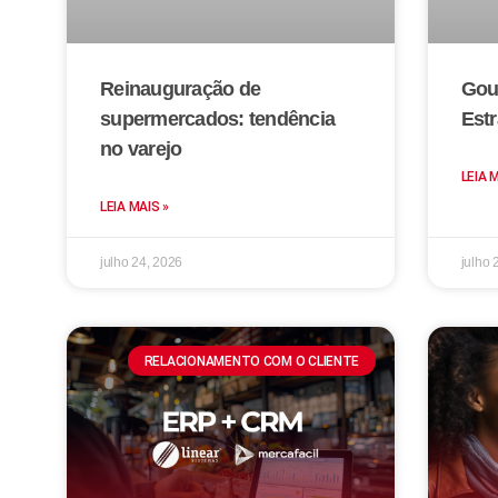
Reinauguração de
Gou
supermercados: tendência
Estr
no varejo
LEIA 
LEIA MAIS »
julho 24, 2026
julho 
RELACIONAMENTO COM O CLIENTE