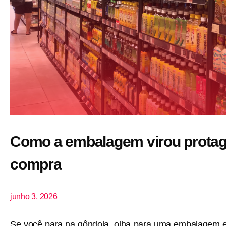
Como a embalagem virou protago
compra
junho 3, 2026
Se você para na gôndola, olha para uma embalagem e